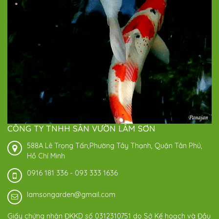
CÔNG TY TNHH SÂN VƯỜN LÂM SƠN
588A Lê Trọng Tấn,Phường Tây Thạnh, Quận Tân Phú,
Hồ Chí Minh
0916 181 336
-
093 333 1636
lamsongarden@gmail.com
Giấy chứng nhận ĐKKD số 0312310751 do Sở Kế hoạch và Đầu