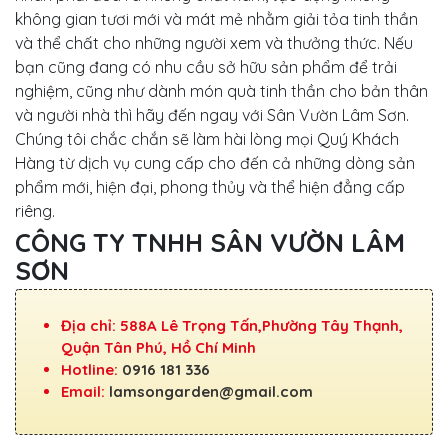
không gian tươi mới và mát mẻ nhằm giải tỏa tinh thần
và thể chất cho những người xem và thưởng thức. Nếu
bạn cũng đang có nhu cầu sở hữu sản phẩm để trải
nghiệm, cũng như dành món quà tinh thần cho bản thân
và người nhà thì hãy đến ngay với Sân Vườn Lâm Sơn.
Chúng tôi chắc chắn sẽ làm hài lòng mọi Quý Khách
Hàng từ dịch vụ cung cấp cho đến cả những dòng sản
phẩm mới, hiện đại, phong thủy và thể hiện đẳng cấp
riêng.
CÔNG TY TNHH SÂN VƯỜN LÂM
SƠN
Địa chỉ: 588A Lê Trọng Tấn,Phường Tây Thạnh,
Quận Tân Phú, Hồ Chí Minh
Hotline:
0916 181 336
Email:
lamsongarden@gmail.com