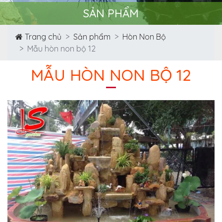
SẢN PHẨM
Trang chủ
Sản phẩm
Hòn Non Bộ
Mẫu hòn non bộ 12
MẪU HÒN NON BỘ 12