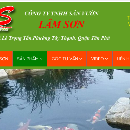
T
 SƠN
SẢN PHẨM
GÓC TƯ VẤN
VIDEO
LIÊN H