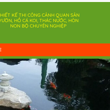
HIẾT KẾ THI CÔNG CẢNH QUAN SÂN
VƯỜN, HỒ CÁ KOI, THÁC NƯỚC, HÒN
NON BỘ CHUYÊN NGHIỆP
Ệ