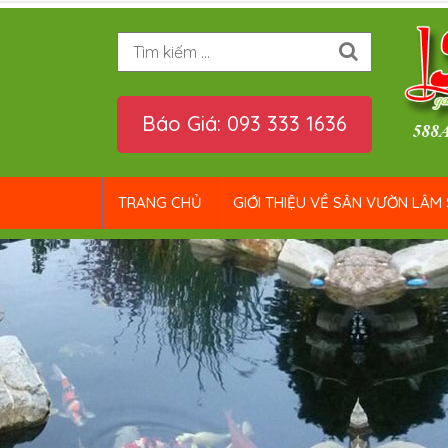
Tìm kiếm
Báo Giá: 093 333 1636
TRANG CHỦ
GIỚI THIỆU VỀ SÂN VƯỜN LÂM