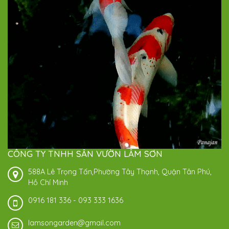
CÔNG TY TNHH SÂN VƯỜN LÂM SƠN
588A Lê Trọng Tấn,Phường Tây Thạnh, Quận Tân Phú,
Hồ Chí Minh
0916 181 336
-
093 333 1636
lamsongarden@gmail.com