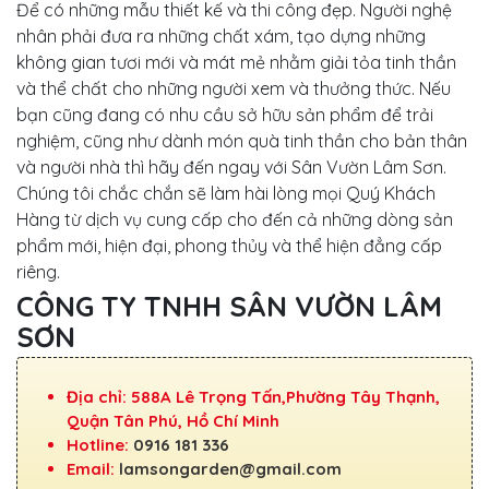
Để có những mẫu thiết kế và thi công đẹp. Người nghệ
nhân phải đưa ra những chất xám, tạo dựng những
không gian tươi mới và mát mẻ nhằm giải tỏa tinh thần
và thể chất cho những người xem và thưởng thức. Nếu
bạn cũng đang có nhu cầu sở hữu sản phẩm để trải
nghiệm, cũng như dành món quà tinh thần cho bản thân
và người nhà thì hãy đến ngay với Sân Vườn Lâm Sơn.
Chúng tôi chắc chắn sẽ làm hài lòng mọi Quý Khách
Hàng từ dịch vụ cung cấp cho đến cả những dòng sản
phẩm mới, hiện đại, phong thủy và thể hiện đẳng cấp
riêng.
CÔNG TY TNHH SÂN VƯỜN LÂM
SƠN
Địa chỉ: 588A Lê Trọng Tấn,Phường Tây Thạnh,
Quận Tân Phú, Hồ Chí Minh
Hotline:
0916 181 336
Email:
lamsongarden@gmail.com