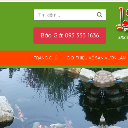
Tìm kiếm
Báo Giá: 093 333 1636
TRANG CHỦ
GIỚI THIỆU VỀ SÂN VƯỜN LÂM