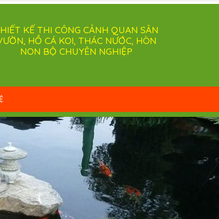
HIẾT KẾ THI CÔNG CẢNH QUAN SÂN
VƯỜN, HỒ CÁ KOI, THÁC NƯỚC, HÒN
NON BỘ CHUYÊN NGHIỆP
Ệ