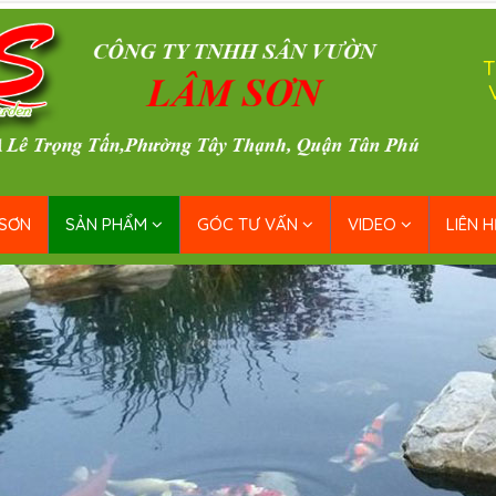
T
 SƠN
SẢN PHẨM
GÓC TƯ VẤN
VIDEO
LIÊN H