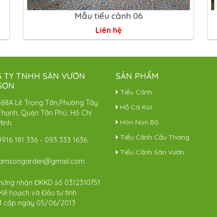
Mẫu tiểu cảnh 06
Liên hệ
 TY TNHH SÂN VƯỜN
SẢN PHẨM
SƠN
Tiểu Cảnh
588A Lê Trọng Tấn,Phường Tây
Hồ Cá Koi
Thạnh, Quận Tân Phú, Hồ Chí
Hòn Non Bộ
Minh
Tiểu Cảnh Cầu Thang
0916 181 336
-
093 333 1636
Tiểu Cảnh Sân Vườn
lamsongarden@gmail.com
hứng nhận ĐKKD số 0312310751
Kế hoạch và Đầu tư tỉnh
 cấp ngày 05/06/2013