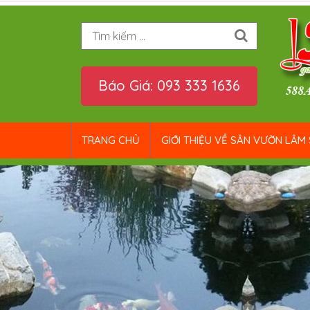
Tìm kiếm
Báo Giá: 093 333 1636
TRANG CHỦ
GIỚI THIỆU VỀ SÂN VƯỜN LÂM