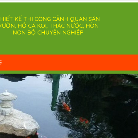
HIẾT KẾ THI CÔNG CẢNH QUAN SÂN
VƯỜN, HỒ CÁ KOI, THÁC NƯỚC, HÒN
NON BỘ CHUYÊN NGHIỆP
Ệ