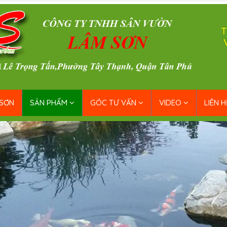
T
 SƠN
SẢN PHẨM
GÓC TƯ VẤN
VIDEO
LIÊN H