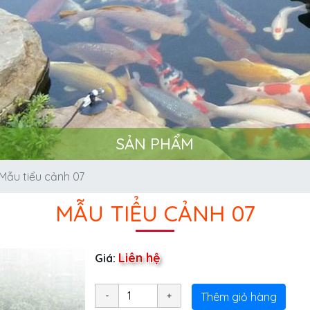
SẢN PHẨM
Mẫu tiểu cảnh 07
MẪU TIỂU CẢNH 07
Liên hệ
Giá:
Thêm giỏ hàng