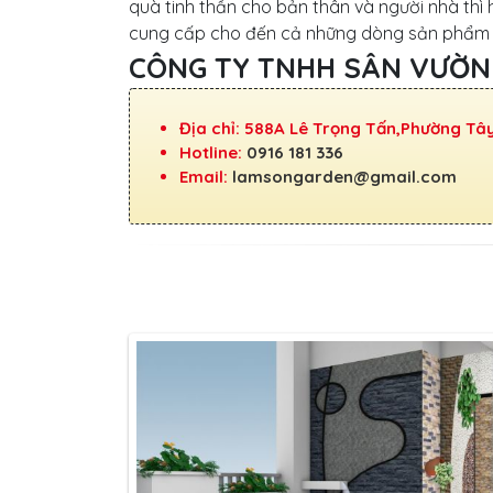
quà tinh thần cho bản thân và người nhà thì
cung cấp cho đến cả những dòng sản phẩm mớ
CÔNG TY TNHH SÂN VƯỜN
Địa chỉ: 588A Lê Trọng Tấn,Phường Tâ
Hotline:
0916 181 336
Email:
lamsongarden@gmail.com