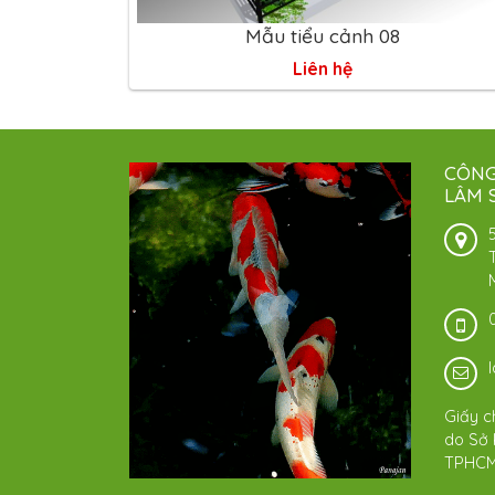
Mẫu tiểu cảnh 08
Liên hệ
CÔNG
LÂM 
Giấy c
do Sở 
TPHCM