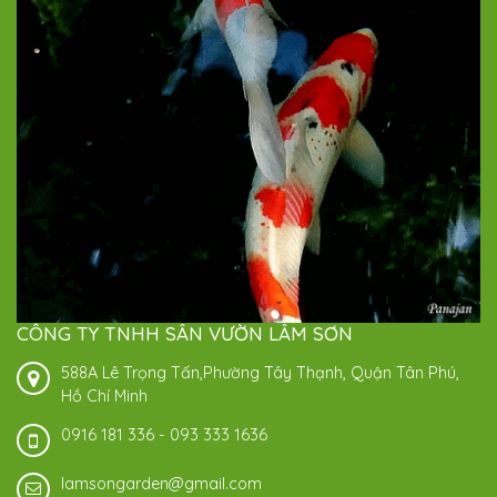
CÔNG TY TNHH SÂN VƯỜN LÂM SƠN
588A Lê Trọng Tấn,Phường Tây Thạnh, Quận Tân Phú,
Hồ Chí Minh
0916 181 336
-
093 333 1636
lamsongarden@gmail.com