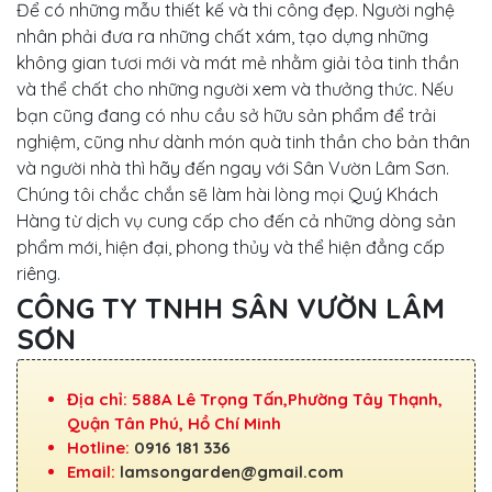
Để có những mẫu thiết kế và thi công đẹp. Người nghệ
nhân phải đưa ra những chất xám, tạo dựng những
không gian tươi mới và mát mẻ nhằm giải tỏa tinh thần
và thể chất cho những người xem và thưởng thức. Nếu
bạn cũng đang có nhu cầu sở hữu sản phẩm để trải
nghiệm, cũng như dành món quà tinh thần cho bản thân
và người nhà thì hãy đến ngay với Sân Vườn Lâm Sơn.
Chúng tôi chắc chắn sẽ làm hài lòng mọi Quý Khách
Hàng từ dịch vụ cung cấp cho đến cả những dòng sản
phẩm mới, hiện đại, phong thủy và thể hiện đẳng cấp
riêng.
CÔNG TY TNHH SÂN VƯỜN LÂM
SƠN
Địa chỉ: 588A Lê Trọng Tấn,Phường Tây Thạnh,
Quận Tân Phú, Hồ Chí Minh
Hotline:
0916 181 336
Email:
lamsongarden@gmail.com