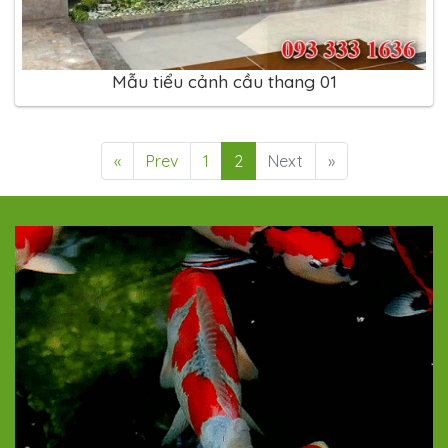
Mẫu tiểu cảnh cầu thang 01
«
Prev
1
2
Next
»