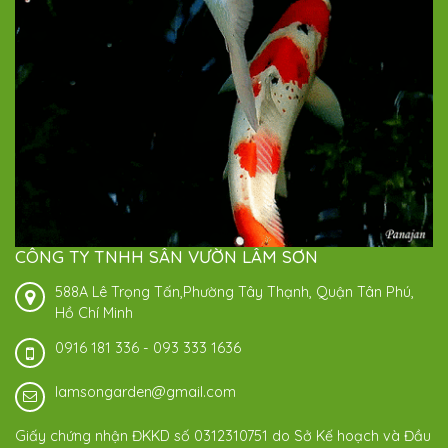
CÔNG TY TNHH SÂN VƯỜN LÂM SƠN
588A Lê Trọng Tấn,Phường Tây Thạnh, Quận Tân Phú,
Hồ Chí Minh
0916 181 336
-
093 333 1636
lamsongarden@gmail.com
Giấy chứng nhận ĐKKD số 0312310751 do Sở Kế hoạch và Đầu