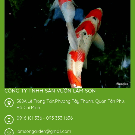
CÔNG TY TNHH SÂN VƯỜN LÂM SƠN
588A Lê Trọng Tấn,Phường Tây Thạnh, Quận Tân Phú,
Hồ Chí Minh
0916 181 336
-
093 333 1636
lamsongarden@gmail.com