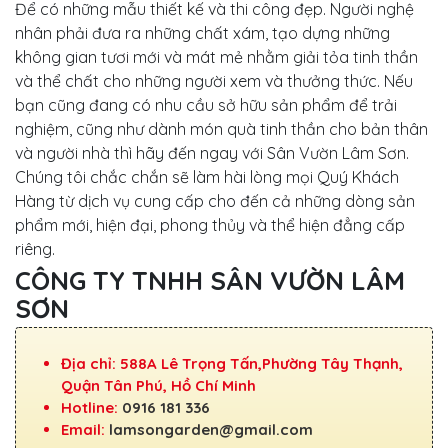
Để có những mẫu thiết kế và thi công đẹp. Người nghệ
nhân phải đưa ra những chất xám, tạo dựng những
không gian tươi mới và mát mẻ nhằm giải tỏa tinh thần
và thể chất cho những người xem và thưởng thức. Nếu
bạn cũng đang có nhu cầu sở hữu sản phẩm để trải
nghiệm, cũng như dành món quà tinh thần cho bản thân
và người nhà thì hãy đến ngay với Sân Vườn Lâm Sơn.
Chúng tôi chắc chắn sẽ làm hài lòng mọi Quý Khách
Hàng từ dịch vụ cung cấp cho đến cả những dòng sản
phẩm mới, hiện đại, phong thủy và thể hiện đẳng cấp
riêng.
CÔNG TY TNHH SÂN VƯỜN LÂM
SƠN
Địa chỉ: 588A Lê Trọng Tấn,Phường Tây Thạnh,
Quận Tân Phú, Hồ Chí Minh
Hotline:
0916 181 336
Email:
lamsongarden@gmail.com