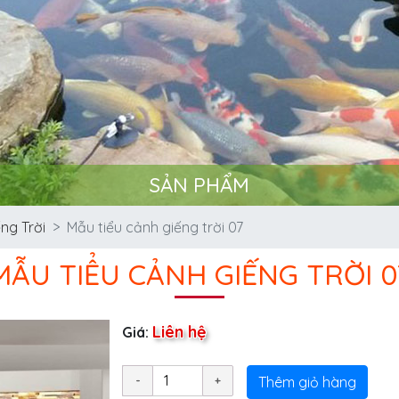
SẢN PHẨM
ng Trời
Mẫu tiểu cảnh giếng trời 07
MẪU TIỂU CẢNH GIẾNG TRỜI 0
Liên hệ
Giá:
Thêm giỏ hàng