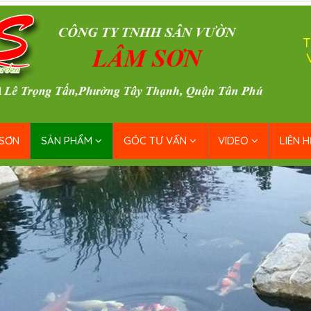
T
 SƠN
SẢN PHẨM
GÓC TƯ VẤN
VIDEO
LIÊN H