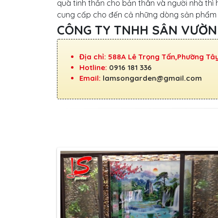
quà tinh thần cho bản thân và người nhà thì
cung cấp cho đến cả những dòng sản phẩm mớ
CÔNG TY TNHH SÂN VƯỜN
Địa chỉ: 588A Lê Trọng Tấn,Phường Tâ
Hotline:
0916 181 336
Email:
lamsongarden@gmail.com