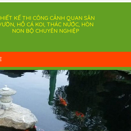
HIẾT KẾ THI CÔNG CẢNH QUAN SÂN
VƯỜN, HỒ CÁ KOI, THÁC NƯỚC, HÒN
NON BỘ CHUYÊN NGHIỆP
Ệ