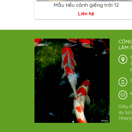
Mẫu tiểu cảnh giếng trời 12
Liên hệ
CÔNG
LÂM 
Giấy c
do Sở 
TPHCM