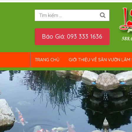
Tìm kiếm
Báo Giá: 093 333 1636
TRANG CHỦ
GIỚI THIỆU VỀ SÂN VƯỜN LÂM