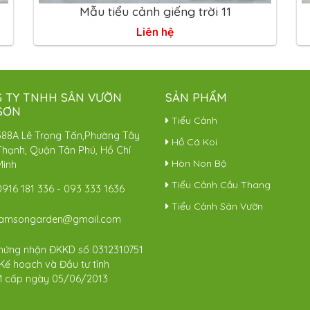
Mẫu tiểu cảnh giếng trời 11
Liên hệ
 TY TNHH SÂN VƯỜN
SẢN PHẨM
SƠN
Tiểu Cảnh
588A Lê Trọng Tấn,Phường Tây
Hồ Cá Koi
Thạnh, Quận Tân Phú, Hồ Chí
Hòn Non Bộ
Minh
Tiểu Cảnh Cầu Thang
0916 181 336
-
093 333 1636
Tiểu Cảnh Sân Vườn
lamsongarden@gmail.com
hứng nhận ĐKKD số 0312310751
Kế hoạch và Đầu tư tỉnh
 cấp ngày 05/06/2013