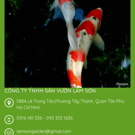
CÔNG TY TNHH SÂN VƯỜN LÂM SƠN
588A Lê Trọng Tấn,Phường Tây Thạnh, Quận Tân Phú,
Hồ Chí Minh
0916 181 336
-
093 333 1636
lamsongarden@gmail.com