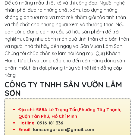
Để có những mẫu thiết kế và thi công đẹp. Người nghệ
nhân phải đưa ra những chất xám, tạo dựng những
không gian tươi mới và mát mẻ nhằm giải tỏa tinh thần
và thể chất cho những người xem và thưởng thức. Nếu
bạn cũng đang có nhu cầu sở hữu sản phẩm để trải
nghiệm, cũng như dành món quà tinh thần cho bản thân
và người nhà thì hãy đến ngay với Sân Vườn Lâm Sơn.
Chúng tôi chắc chắn sẽ làm hài lòng mọi Quý Khách
Hàng từ dịch vụ cung cấp cho đến cả những dòng sản
phẩm mới, hiện đại, phong thủy và thể hiện đẳng cấp
riêng.
CÔNG TY TNHH SÂN VƯỜN LÂM
SƠN
Địa chỉ: 588A Lê Trọng Tấn,Phường Tây Thạnh,
Quận Tân Phú, Hồ Chí Minh
Hotline:
0916 181 336
Email:
lamsongarden@gmail.com