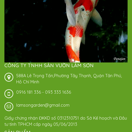
CÔNG TY TNHH SÂN VƯỜN LÂM SƠN
588A Lê Trọng Tấn,Phường Tây Thạnh, Quận Tân Phú,
Hồ Chí Minh
0916 181 336
-
093 333 1636
lamsongarden@gmail.com
Giấy chứng nhận ĐKKD số 0312310751 do Sở Kế hoạch và Đầu
tư tỉnh TPHCM cấp ngày 05/06/2013