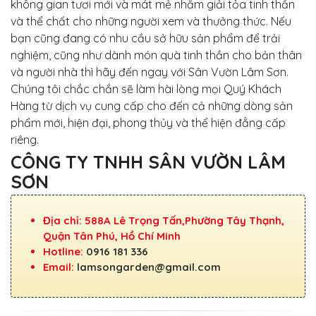
không gian tươi mới và mát mẻ nhằm giải tỏa tinh thần
và thể chất cho những người xem và thưởng thức. Nếu
bạn cũng đang có nhu cầu sở hữu sản phẩm để trải
nghiệm, cũng như dành món quà tinh thần cho bản thân
và người nhà thì hãy đến ngay với Sân Vườn Lâm Sơn.
Chúng tôi chắc chắn sẽ làm hài lòng mọi Quý Khách
Hàng từ dịch vụ cung cấp cho đến cả những dòng sản
phẩm mới, hiện đại, phong thủy và thể hiện đẳng cấp
riêng.
CÔNG TY TNHH SÂN VƯỜN LÂM
SƠN
Địa chỉ: 588A Lê Trọng Tấn,Phường Tây Thạnh,
Quận Tân Phú, Hồ Chí Minh
Hotline:
0916 181 336
Email:
lamsongarden@gmail.com