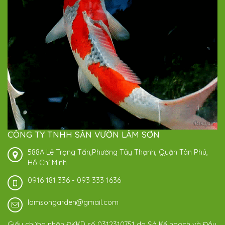
CÔNG TY TNHH SÂN VƯỜN LÂM SƠN
588A Lê Trọng Tấn,Phường Tây Thạnh, Quận Tân Phú,
Hồ Chí Minh
0916 181 336
-
093 333 1636
lamsongarden@gmail.com
Giấy chứng nhận ĐKKD số 0312310751 do Sở Kế hoạch và Đầu