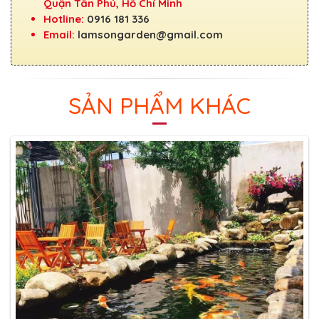
Quận Tân Phú, Hồ Chí Minh
Hotline:
0916 181 336
Email:
lamsongarden@gmail.com
SẢN PHẨM KHÁC