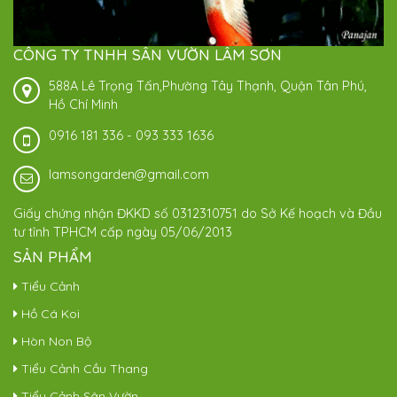
CÔNG TY TNHH SÂN VƯỜN LÂM SƠN
588A Lê Trọng Tấn,Phường Tây Thạnh, Quận Tân Phú,
Hồ Chí Minh
0916 181 336
-
093 333 1636
lamsongarden@gmail.com
Giấy chứng nhận ĐKKD số 0312310751 do Sở Kế hoạch và Đầu
tư tỉnh TPHCM cấp ngày 05/06/2013
SẢN PHẨM
Tiểu Cảnh
Hồ Cá Koi
Hòn Non Bộ
Tiểu Cảnh Cầu Thang
Tiểu Cảnh Sân Vườn