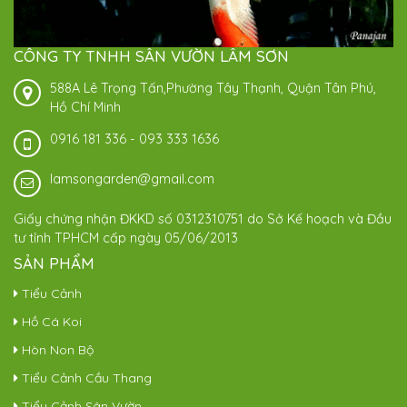
CÔNG TY TNHH SÂN VƯỜN LÂM SƠN
588A Lê Trọng Tấn,Phường Tây Thạnh, Quận Tân Phú,
Hồ Chí Minh
0916 181 336
-
093 333 1636
lamsongarden@gmail.com
Giấy chứng nhận ĐKKD số 0312310751 do Sở Kế hoạch và Đầu
tư tỉnh TPHCM cấp ngày 05/06/2013
SẢN PHẨM
Tiểu Cảnh
Hồ Cá Koi
Hòn Non Bộ
Tiểu Cảnh Cầu Thang
Tiểu Cảnh Sân Vườn