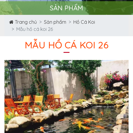
SẢN PHẨM
Trang chủ
Sản phẩm
Hồ Cá Koi
Mẫu hồ cá koi 26
MẪU HỒ CÁ KOI 26