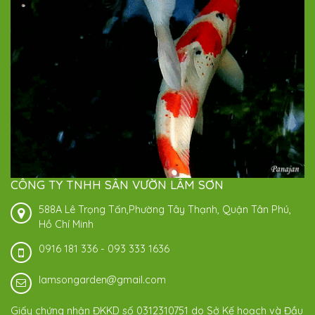
CÔNG TY TNHH SÂN VƯỜN LÂM SƠN
588A Lê Trọng Tấn,Phường Tây Thạnh, Quận Tân Phú,
Hồ Chí Minh
0916 181 336
-
093 333 1636
lamsongarden@gmail.com
Giấy chứng nhận ĐKKD số 0312310751 do Sở Kế hoạch và Đầu