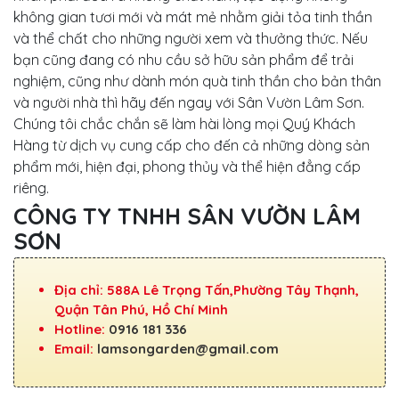
không gian tươi mới và mát mẻ nhằm giải tỏa tinh thần
và thể chất cho những người xem và thưởng thức. Nếu
bạn cũng đang có nhu cầu sở hữu sản phẩm để trải
nghiệm, cũng như dành món quà tinh thần cho bản thân
và người nhà thì hãy đến ngay với Sân Vườn Lâm Sơn.
Chúng tôi chắc chắn sẽ làm hài lòng mọi Quý Khách
Hàng từ dịch vụ cung cấp cho đến cả những dòng sản
phẩm mới, hiện đại, phong thủy và thể hiện đẳng cấp
riêng.
CÔNG TY TNHH SÂN VƯỜN LÂM
SƠN
Địa chỉ: 588A Lê Trọng Tấn,Phường Tây Thạnh,
Quận Tân Phú, Hồ Chí Minh
Hotline:
0916 181 336
Email:
lamsongarden@gmail.com