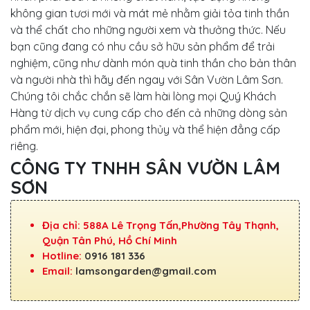
không gian tươi mới và mát mẻ nhằm giải tỏa tinh thần
và thể chất cho những người xem và thưởng thức. Nếu
bạn cũng đang có nhu cầu sở hữu sản phẩm để trải
nghiệm, cũng như dành món quà tinh thần cho bản thân
và người nhà thì hãy đến ngay với Sân Vườn Lâm Sơn.
Chúng tôi chắc chắn sẽ làm hài lòng mọi Quý Khách
Hàng từ dịch vụ cung cấp cho đến cả những dòng sản
phẩm mới, hiện đại, phong thủy và thể hiện đẳng cấp
riêng.
CÔNG TY TNHH SÂN VƯỜN LÂM
SƠN
Địa chỉ: 588A Lê Trọng Tấn,Phường Tây Thạnh,
Quận Tân Phú, Hồ Chí Minh
Hotline:
0916 181 336
Email:
lamsongarden@gmail.com