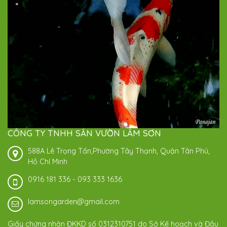
CÔNG TY TNHH SÂN VƯỜN LÂM SƠN
588A Lê Trọng Tấn,Phường Tây Thạnh, Quận Tân Phú,
Hồ Chí Minh
0916 181 336
-
093 333 1636
lamsongarden@gmail.com
Giấy chứng nhận ĐKKD số 0312310751 do Sở Kế hoạch và Đầu