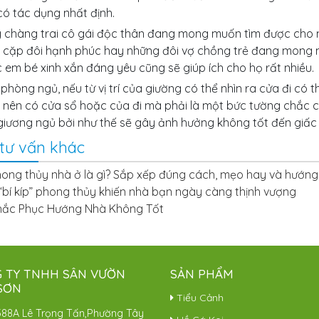
ó tác dụng nhất định.
 chàng trai cô gái độc thân đang mong muốn tìm được cho mì
 cặp đôi hạnh phúc hay những đôi vợ chồng trẻ đang mong m
 em bé xinh xắn đáng yêu cũng sẽ giúp ích cho họ rất nhiều.
phòng ngủ, nếu từ vị trí của giường có thể nhìn ra cửa đi c
 nên có cửa sổ hoặc của đi mà phải là một bức tường chắc c
giương ngủ bởi như thế sẽ gây ảnh hưởng không tốt đến giấc
tư vấn khác
ong thủy nhà ở là gì? Sắp xếp đúng cách, mẹo hay và hướng 
“bí kíp” phong thủy khiến nhà bạn ngày càng thịnh vượng
hắc Phục Hướng Nhà Không Tốt
 TY TNHH SÂN VƯỜN
SẢN PHẨM
SƠN
Tiểu Cảnh
588A Lê Trọng Tấn,Phường Tây