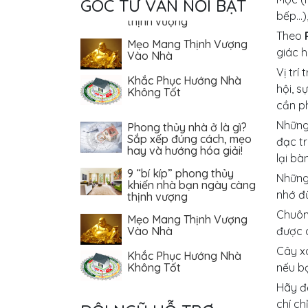
GÓC TƯ VẤN NỔI BẬT
thịnh vượng
bếp…)
Mẹo Mang Thịnh Vượng
Theo
Vào Nhà
giác h
Khắc Phục Hướng Nhà
Vị trí
Không Tốt
hội, s
cần ph
Phong thủy nhà ở là gì?
Những
Sắp xếp đúng cách, mẹo
hay và hướng hóa giải!
đạc t
lại bà
9 “bí kíp” phong thủy
khiến nhà bạn ngày càng
Những
thịnh vượng
nhớ đừ
Mẹo Mang Thịnh Vượng
Chuôn
Vào Nhà
được c
Khắc Phục Hướng Nhà
Cây x
Không Tốt
nếu bạ
Hãy để
chí ch