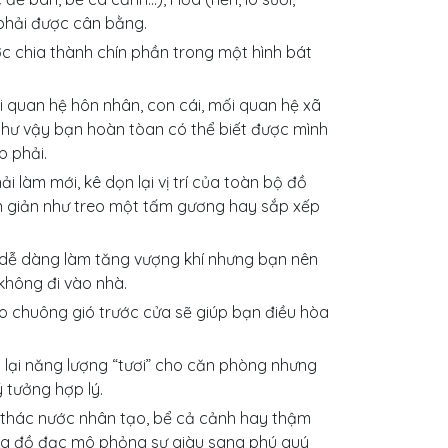
phải được cân bằng.
c chia thành chín phần trong một hình bát
với quan hệ hôn nhân, con cái, mối quan hệ xã
, như vậy bạn hoàn tòan có thể biết được mình
p phải.
 làm mới, kê dọn lại vị trí của toàn bộ đồ
n giản như treo một tấm gương hay sắp xếp
dễ dàng làm tăng vượng khí nhưng bạn nên
 không đi vào nhà.
o chuông gió trước cửa sẽ giúp bạn điều hòa
lại năng lượng “tươi” cho căn phòng nhưng
 tưởng hợp lý.
g thác nước nhân tạo, bể cả cảnh hay thậm
hững đồ đạc mô phỏng sự giàu sang phú quý