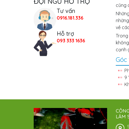
ĐỘI NGŨ HỖ TRỢ
cũng c
Tư vấn
Những
0916.181.336
những
về các
Hỗ trợ
Trong 
093 333 1636
không
cạnh 
Góc 
Ph
9 
K
CÔNG
LÂM 