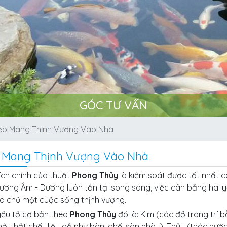
GÓC TƯ VẤN
o Mang Thịnh Vượng Vào Nhà
 Mang Thịnh Vượng Vào Nhà
ích chính của thuật
Phong Thủy
là kiểm soát được tốt nhất c
ương Âm - Dương luôn tồn tại song song, việc cân bằng hai yế
ia chủ một cuộc sống thịnh vượng.
ếu tố cơ bản theo
Phong Thủy
đó là: Kim (các đồ trang trí b
ội thất chất liệu gỗ như bàn, ghế, sàn nhà…), Thủy (thác nước