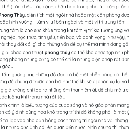
, Thổ (các chậu cây cảnh, chậu hoa trong nhà…) – cũng cần 
Phong Thủy
, diện tích một ngôi nhà hoặc một căn phòng đượ
oặc hình vuông - tám vị trí bên ngòai và một vị trí trung tâm.
 trung tâm là cho sức khỏe trong khi tám vị trí kia tương ứng 
ự nghiệp, học thức, tình yêu, tiền bạc, và danh vọng. Như vậy
ải thay đổi cái gì cho những vấn đề cụ thể mà mình đang gặ
 giải pháp của thuật
phong thủy
có thể khá phức tạp như phải
rong phòng nhưng cũng có thể chỉ là những biện pháp rất đơ
n góc…
 tấm gương hay những đồ đạc có bề mặt nhẵn bóng có thể 
ng để chúng ở trước cửa bởi như thế khí sẽ bị phản xạ lại và
g gió không chỉ tạo ra những âm thanh êm ái, dễ chịu mà tre
ác luồng khí trong nhà rất tốt.
anh chính là biểu tượng của cuộc sống và nó góp phần mang 
n có ý định dùng hoa khô trang trí thì đó không phải là một ý
 tài lộc vào nhà bạn bằng cách trang trí ngôi nhà với nhữn
ỉ là những bức ảnh có liên quan đến nước. Nhìn chung thì n