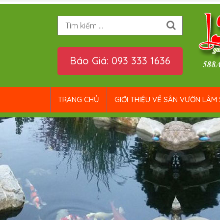
Tìm kiếm
Báo Giá: 093 333 1636
TRANG CHỦ
GIỚI THIỆU VỀ SÂN VƯỜN LÂM