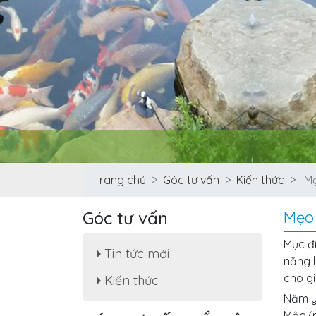
Trang chủ
Góc tư vấn
Kiến thức
Mẹ
Góc tư vấn
Mẹo
Mục đ
Tin tức mới
Phong thủy nhà ở là gì?
năng l
Sắp xếp đúng cách, mẹo
hay và hướng hóa giải!
cho g
Kiến thức
Năm y
9 “bí kíp” phong thủy
khiến nhà bạn ngày càng
Mộc (n