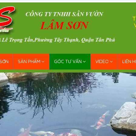
T
 SƠN
SẢN PHẨM
GÓC TƯ VẤN
VIDEO
LIÊN H