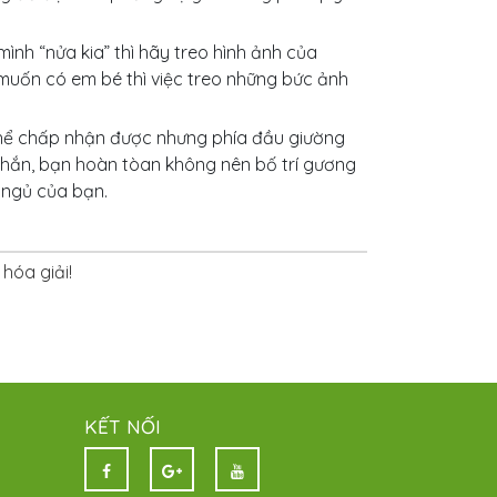
nh “nửa kia” thì hãy treo hình ảnh của
uốn có em bé thì việc treo những bức ảnh
ó thể chấp nhận được nhưng phía đầu giường
hắn, bạn hoàn tòan không nên bố trí gương
 ngủ của bạn.
hóa giải!
KẾT NỐI