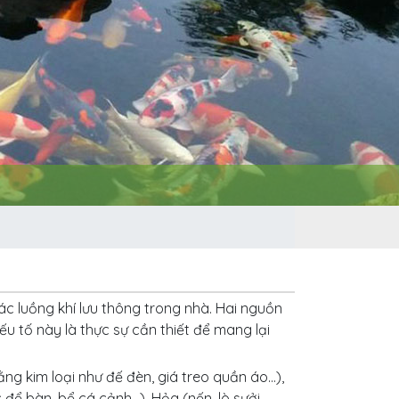
ác luồng khí lưu thông trong nhà. Hai nguồn
u tố này là thực sự cần thiết để mang lại
ằng kim loại như đế đèn, giá treo quần áo…),
 để bàn, bể cá cảnh…), Hỏa (nến, lò sưởi,