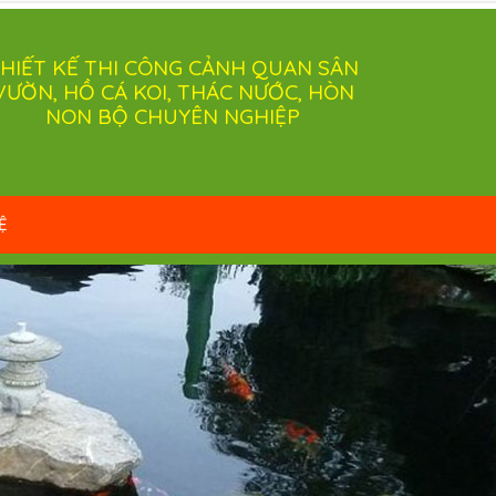
HIẾT KẾ THI CÔNG CẢNH QUAN SÂN
VƯỜN, HỒ CÁ KOI, THÁC NƯỚC, HÒN
NON BỘ CHUYÊN NGHIỆP
Ệ