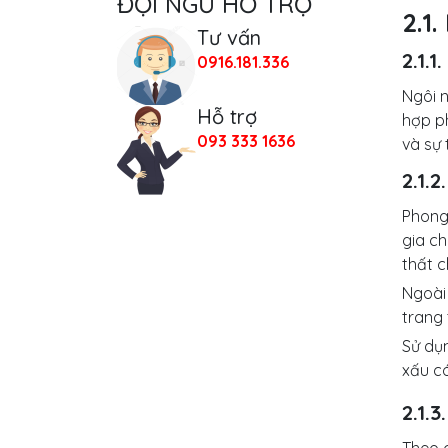
ĐỘI NGŨ HỖ TRỢ
2.1
Tư vấn
2.1.
0916.181.336
Ngôi n
Hỗ trợ
hợp ph
093 333 1636
và sự 
2.1.
Phong
gia ch
thất c
Ngoài 
trang 
Sử dụ
xấu c
2.1.