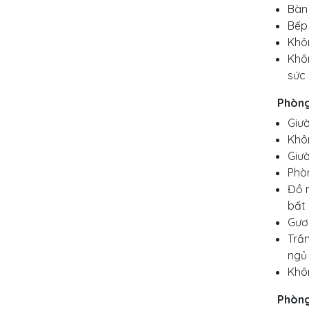
Bàn
Bếp 
Khô
Khôn
sức 
Phòng
Giườ
Khô
Giư
Phò
Đồ n
bất 
Gươn
Trần
ngủ
Khôn
Phòng