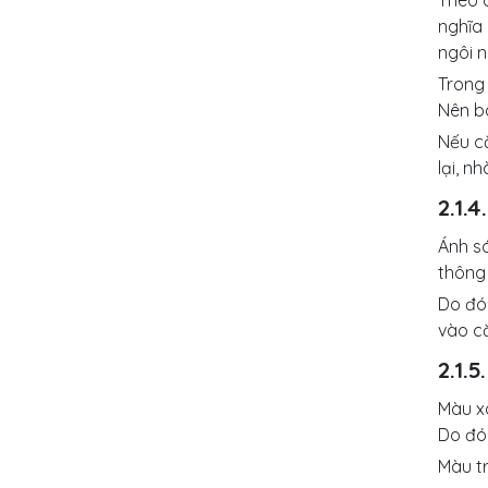
Theo c
nghĩa 
ngôi n
Trong
Nên bà
Nếu c
lại, n
2.1.
Ánh sá
thông 
Do đó
vào c
2.1.
Màu x
Do đó,
Màu t