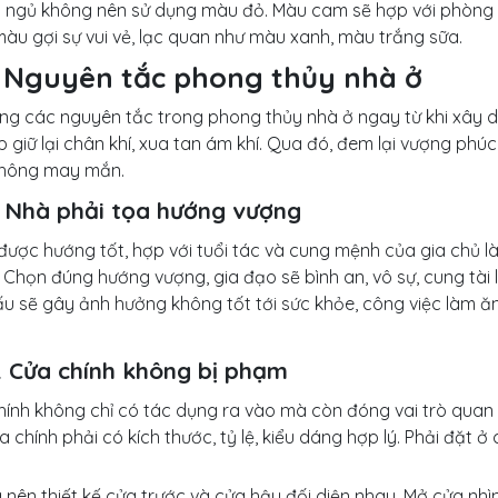
 ngủ không nên sử dụng màu đỏ. Màu cam sẽ hợp với phòng c
àu gợi sự vui vẻ, lạc quan như màu xanh, màu trắng sữa.
. Nguyên tắc phong thủy nhà ở
ng các nguyên tắc trong phong thủy nhà ở ngay từ khi xây d
p giữ lại chân khí, xua tan ám khí. Qua đó, đem lại vượng phúc
không may mắn.
1. Nhà phải tọa hướng vượng
được hướng tốt, hợp với tuổi tác và cung mệnh của gia chủ l
 Chọn đúng hướng vượng, gia đạo sẽ bình an, vô sự, cung tài 
u sẽ gây ảnh hưởng không tốt tới sức khỏe, công việc làm ăn
2. Cửa chính không bị phạm
ính không chỉ có tác dụng ra vào mà còn đóng vai trò quan tr
a chính phải có kích thước, tỷ lệ, kiểu dáng hợp lý. Phải đặt ở
nên thiết kế cửa trước và cửa hậu đối diện nhau. Mở cửa nhì