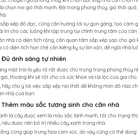
ác chuyên gia phong thủy, khi chọn đất xây nhà cần chọn nơ
là chọn nơi gió thổi mạnh. Bởi trong phong thủy, gió thổi quá 
hà.
 sắp xếp đồ đạc, cũng cần hướng tới sự gọn gàng, tạo cảm g
i trí cho các luồng khí tập trung tại chính trung tâm của căn
ăn nhà có diện tích rộng, cần quan tâm sắp xếp sao cho gió 
hà có diện tích hạn chế cần kiêng kỵ sự lộn xộn, để ngôi nhà 
4. Đủ ánh sáng tự nhiên
ng mặt trời là yếu tố rất được chú trọng trong phong thủy n
gió, thoáng khí sẽ tốt cho cả sức khỏe và tài lộc của gia chủ.
, hãy chú ý tới việc sắp xếp nội thất để không món đồ nào c
ăn nhà của bạn.
5. Thêm màu sắc tương sinh cho căn nhà
anh lá cây được xem là màu sắc lành mạnh, tốt cho trạng thá
 nếu được nên bố trí nhiều cây xanh trong nhà.
rắng cũng giúp trung hòa cảm xúc, do vậy cũng có thể dùng 