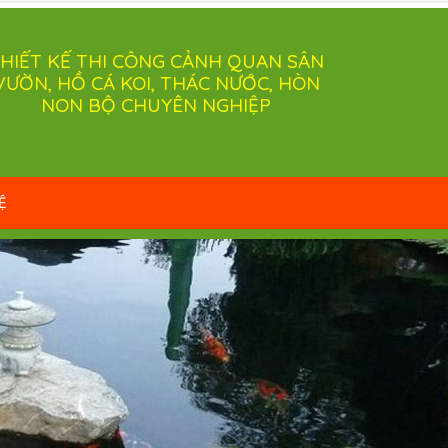
HIẾT KẾ THI CÔNG CẢNH QUAN SÂN
VƯỜN, HỒ CÁ KOI, THÁC NƯỚC, HÒN
NON BỘ CHUYÊN NGHIỆP
Ệ