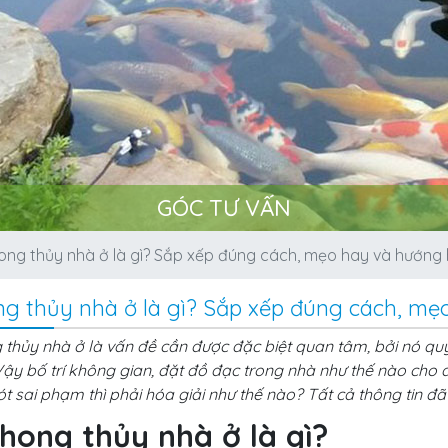
GÓC TƯ VẤN
ong thủy nhà ở là gì? Sắp xếp đúng cách, mẹo hay và hướng h
g thủy nhà ở là gì? Sắp xếp đúng cách, mẹo
thủy nhà ở là vấn đề cần được đặc biệt quan tâm, bởi nó quy
Vậy bố trí không gian, đặt đồ đạc trong nhà như thế nào cho
ót sai phạm thì phải hóa giải như thế nào? Tất cả thông tin đã 
Phong thủy nhà ở là gì?