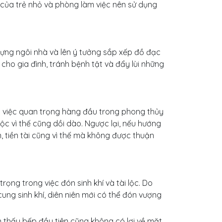
ủa trẻ nhỏ và phòng làm việc nên sử dụng
ựng ngôi nhà và lên ý tưởng sắp xếp đồ đạc
 cho gia đình, tránh bệnh tật và đẩy lùi những
à việc quan trọng hàng đầu trong phong thủy
lộc vì thế cũng dồi dào. Ngược lại, nếu hướng
, tiền tài cũng vì thế mà không được thuận
ọng trong việc đón sinh khí và tài lộc. Do
 cung sinh khí, diên niên mới có thể đón vượng
n thấy bếp đầu tiên cũng không có lợi về mặt