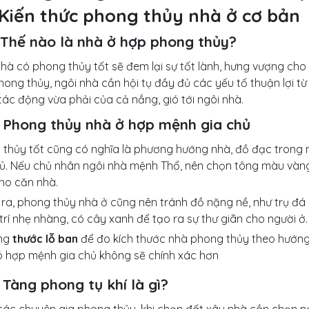
. Kiến thức phong thủy nhà ở cơ bản
1. Thế nào là nhà ở hợp phong thủy?
hà có phong thủy tốt sẽ đem lại sự tốt lành, hưng vượng cho 
ong thủy, ngôi nhà cần hội tụ đầy đủ các yếu tố thuận lợi từ 
tác động vừa phải của cả nắng, gió tới ngôi nhà.
2. Phong thủy nhà ở hợp mệnh gia chủ
 thủy tốt cũng có nghĩa là phương hướng nhà, đồ đạc trong 
ủ. Nếu chủ nhân ngôi nhà mệnh Thổ, nên chọn tông màu vàng,
ho căn nhà.
ra, phong thủy nhà ở cũng nên tránh đồ nặng nề, như trụ đá
trí nhẹ nhàng, có cây xanh để tạo ra sự thư giãn cho người ở.
ng
thước lỗ ban
để đo kích thước nhà phong thủy theo hướng
ó hợp mệnh gia chủ không sẽ chính xác hơn
3. Tàng phong tụ khí là gì?