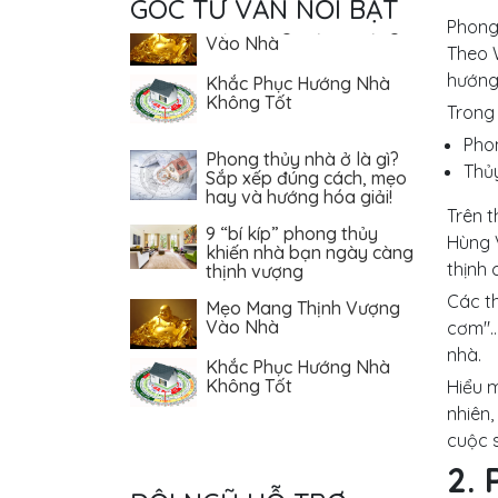
GÓC TƯ VẤN NỔI BẬT
Vào Nhà
Phong 
Theo 
Khắc Phục Hướng Nhà
Không Tốt
hướng
Trong
Phong thủy nhà ở là gì?
Phon
Sắp xếp đúng cách, mẹo
hay và hướng hóa giải!
Thủ
9 “bí kíp” phong thủy
Trên t
khiến nhà bạn ngày càng
Hùng 
thịnh vượng
thịnh
Mẹo Mang Thịnh Vượng
Vào Nhà
Các th
cơm"… 
Khắc Phục Hướng Nhà
nhà.
Không Tốt
Hiểu m
nhiên
cuộc 
2. 