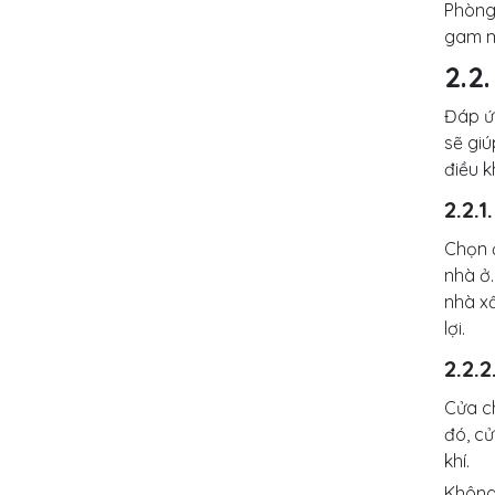
Phòng
gam m
2.2
Đáp ứ
sẽ giú
điều 
2.2.
Chọn 
nhà ở.
nhà xấ
lợi.
2.2.
Cửa ch
đó, cử
khí.
Không 