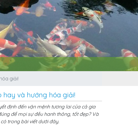
óa giải!
 hay và hướng hóa giải!
ết định đến vận mệnh tương lai của cả gia
 đúng để mọi sự đều hanh thông, tốt đẹp? Và
có trong bài viết dưới đây.