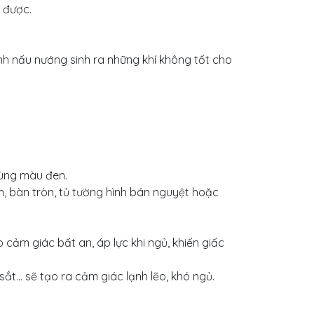
 được.
h nấu nướng sinh ra những khí không tốt cho
ùng màu đen.
n, bàn tròn, tủ tường hình bán nguyệt hoặc
 cảm giác bất an, áp lực khi ngủ, khiến giấc
 sắt… sẽ tạo ra cảm giác lạnh lẽo, khó ngủ.