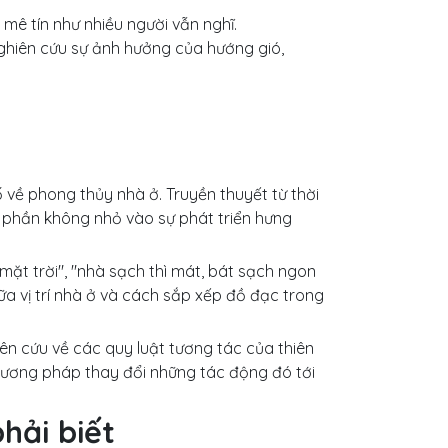
mê tín như nhiều người vẫn nghĩ.
ghiên cứu sự ảnh hưởng của hướng gió,
 về phong thủy nhà ở. Truyền thuyết từ thời
 phần không nhỏ vào sự phát triển hưng
ặt trời", "nhà sạch thì mát, bát sạch ngon
ữa vị trí nhà ở và cách sắp xếp đồ đạc trong
ên cứu về các quy luật tương tác của thiên
hương pháp thay đổi những tác động đó tới
hải biết