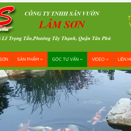
T
 SƠN
SẢN PHẨM
GÓC TƯ VẤN
VIDEO
LIÊN H