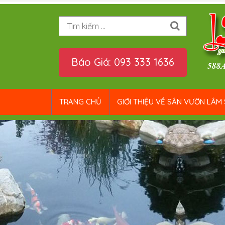
Tìm kiếm
Báo Giá: 093 333 1636
TRANG CHỦ
GIỚI THIỆU VỀ SÂN VƯỜN LÂM