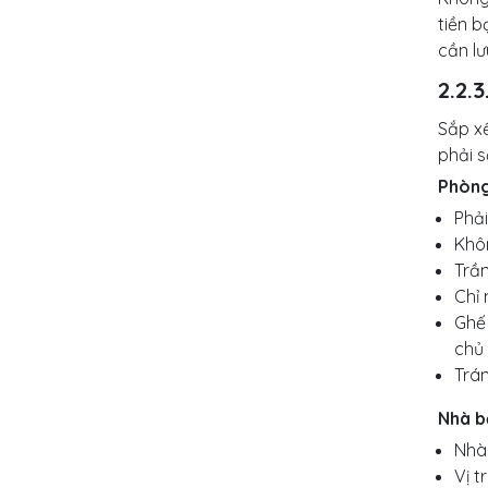
tiền b
cần lư
2.2.
Sắp x
phải 
Phòng
Phải
Khôn
Trần
Chỉ 
Ghế
chủ 
Trán
Nhà b
Nhà 
Vị t