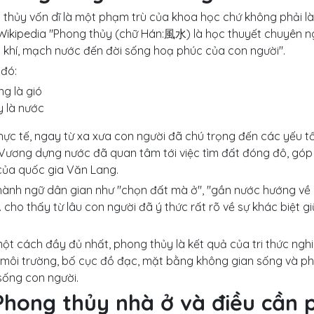
thủy vốn dĩ là một phạm trù của khoa học chứ không phải là 
Wikipedia "Phong thủy (chữ Hán:風水) là học thuyết chuyên n
 khí, mạch nước đến đời sống hoạ phúc của con người".
 đó:
g là gió
y là nước
hực tế, ngay từ xa xưa con người đã chú trọng đến các yếu tố
Vương dựng nước đã quan tâm tới việc tìm đất đóng đô, góp
 của quốc gia Văn Lang.
ành ngữ dân gian như "chọn đất mà ở", "gần nước hướng về m
cho thấy từ lâu con người đã ý thức rất rõ về sự khác biệt gi
ột cách đầy đủ nhất, phong thủy là kết quả của tri thức nghi
, môi trường, bố cục đồ đạc, mặt bằng không gian sống và p
sống con người.
Phong thủy nhà ở và điều cần p