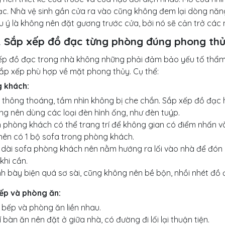
ạc. Nhà vệ sinh gần cửa ra vào cũng không đem lại dòng năng
u ý là không nên đặt gương trước cửa, bởi nó sẽ cản trở các
3. Sắp xếp đồ đạc từng phòng đúng phong th
ếp đồ đạc trong nhà không những phải đảm bảo yếu tố thẩ
sắp xếp phù hợp về mặt phong thủy. Cụ thể:
 khách:
 thông thoáng, tầm nhìn không bị che chắn. Sắp xếp đồ đạc 
g nên dùng các loại đèn hình ống, như đèn tuýp.
 phòng khách có thể trang trí để không gian có điểm nhấn v
nên có 1 bộ sofa trong phòng khách.
 dài sofa phòng khách nên nằm hướng ra lối vào nhà để đón 
khi cần.
h bày biện quá sơ sài, cũng không nên bề bộn, nhồi nhét đồ
ếp và phòng ăn:
bếp và phòng ăn liền nhau.
rí bàn ăn nên đặt ở giữa nhà, có đường đi lối lại thuận tiện.