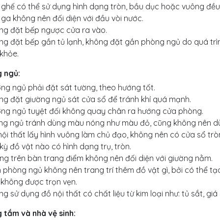
 ghế có thể sử dụng hình dạng tròn, bầu dục hoặc vuông đều
ga không nên đối diện với đầu vòi nước.
ng đặt bếp ngược cửa ra vào.
g đặt bếp gần tủ lạnh, không đặt gần phòng ngủ do quá trìn
khỏe.
 ngủ:
ng ngủ phải đặt sát tường, theo hướng tốt.
ng đặt giường ngủ sát cửa sổ để tránh khí quá mạnh.
ờng ngủ tuyệt đối không quay chân ra hướng cửa phòng.
ng ngủ tránh dùng màu nóng như màu đỏ, cũng không nên d
ội thất lấy hình vuông làm chủ đạo, không nên có cửa sổ trò
kỳ đồ vật nào có hình dạng trụ, tròn.
g trên bàn trang điểm không nên đối diện với giường nằm.
 phòng ngủ không nên trang trí thêm đồ vật gì, bởi có thể tạo
 không được trọn vẹn.
g sử dụng đồ nội thất có chất liệu từ kim loại như: tủ sắt, giá
 tắm và nhà vệ sinh: