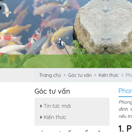
Trang chủ
Góc tư vấn
Kiến thức
Ph
Góc tư vấn
Phon
Phong thủy nhà ở là gì?
Sắp xếp đúng cách, mẹo
Phong 
hay và hướng hóa giải!
Tin tức mới
đình. 
9 “bí kíp” phong thủy
nếu tr
Kiến thức
khiến nhà bạn ngày càng
thịnh vượng
1. 
Mẹo Mang Thịnh Vượng