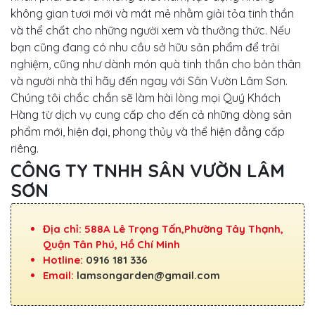
không gian tươi mới và mát mẻ nhằm giải tỏa tinh thần
và thể chất cho những người xem và thưởng thức. Nếu
bạn cũng đang có nhu cầu sở hữu sản phẩm để trải
nghiệm, cũng như dành món quà tinh thần cho bản thân
và người nhà thì hãy đến ngay với Sân Vườn Lâm Sơn.
Chúng tôi chắc chắn sẽ làm hài lòng mọi Quý Khách
Hàng từ dịch vụ cung cấp cho đến cả những dòng sản
phẩm mới, hiện đại, phong thủy và thể hiện đẳng cấp
riêng.
CÔNG TY TNHH SÂN VƯỜN LÂM
SƠN
Địa chỉ: 588A Lê Trọng Tấn,Phường Tây Thạnh,
Quận Tân Phú, Hồ Chí Minh
Hotline:
0916 181 336
Email:
lamsongarden@gmail.com