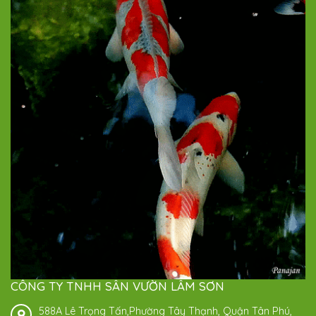
CÔNG TY TNHH SÂN VƯỜN LÂM SƠN
588A Lê Trọng Tấn,Phường Tây Thạnh, Quận Tân Phú,