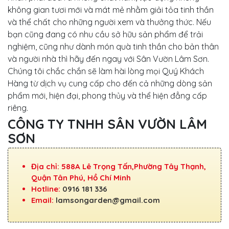
không gian tươi mới và mát mẻ nhằm giải tỏa tinh thần
và thể chất cho những người xem và thưởng thức. Nếu
bạn cũng đang có nhu cầu sở hữu sản phẩm để trải
nghiệm, cũng như dành món quà tinh thần cho bản thân
và người nhà thì hãy đến ngay với Sân Vườn Lâm Sơn.
Chúng tôi chắc chắn sẽ làm hài lòng mọi Quý Khách
Hàng từ dịch vụ cung cấp cho đến cả những dòng sản
phẩm mới, hiện đại, phong thủy và thể hiện đẳng cấp
riêng.
CÔNG TY TNHH SÂN VƯỜN LÂM
SƠN
Địa chỉ: 588A Lê Trọng Tấn,Phường Tây Thạnh,
Quận Tân Phú, Hồ Chí Minh
Hotline:
0916 181 336
Email:
lamsongarden@gmail.com