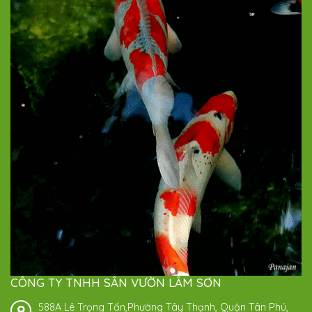
CÔNG TY TNHH SÂN VƯỜN LÂM SƠN
588A Lê Trọng Tấn,Phường Tây Thạnh, Quận Tân Phú,